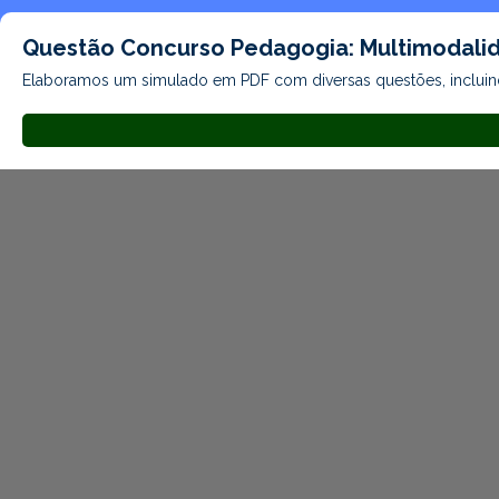
Questão Concurso Pedagogia: Multimodalid
Elaboramos um simulado em PDF com diversas questões, incluin