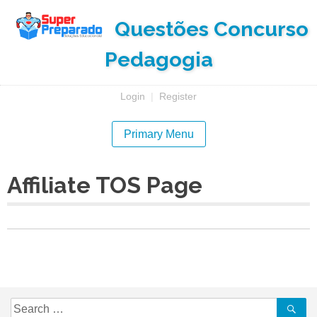
Skip
Questões Concurso
to
content
Pedagogia
Login
|
Register
Primary Menu
Affiliate TOS Page
Search
Se