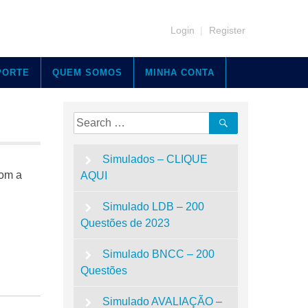
Login
|
Register
PORTE
QUEM SOMOS
MINHA CONTA
Search
Search
for:
Simulados – CLIQUE
com a
AQUI
Simulado LDB – 200
Questões de 2023
Simulado BNCC – 200
Questões
Simulado AVALIAÇÃO –