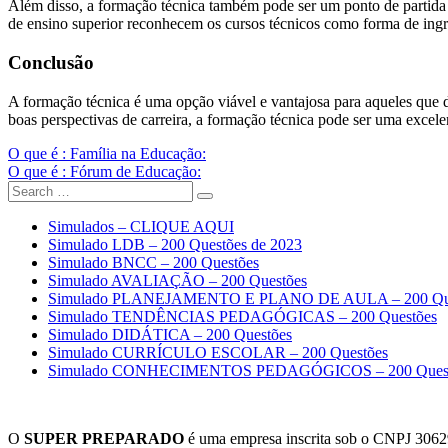
Além disso, a formação técnica também pode ser um ponto de partida
de ensino superior reconhecem os cursos técnicos como forma de ingre
Conclusão
A formação técnica é uma opção viável e vantajosa para aqueles que
boas perspectivas de carreira, a formação técnica pode ser uma exce
Navegação
O que é : Família na Educação:
O que é : Fórum de Educação:
de
Search
Search
Post
for:
Simulados – CLIQUE AQUI
Simulado LDB – 200 Questões de 2023
Simulado BNCC – 200 Questões
Simulado AVALIAÇÃO – 200 Questões
Simulado PLANEJAMENTO E PLANO DE AULA – 200 Que
Simulado TENDÊNCIAS PEDAGÓGICAS – 200 Questões
Simulado DIDÁTICA – 200 Questões
Simulado CURRÍCULO ESCOLAR – 200 Questões
Simulado CONHECIMENTOS PEDAGÓGICOS – 200 Quest
O
SUPER PREPARADO
é uma empresa inscrita sob o CNPJ 306297