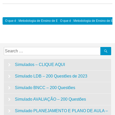
Navegação
O que é : Metodologia de Ensino de Educação Musical:
O que é : Metodologia de Ensino de E
de
Post
Search
Se
for:
Simulados – CLIQUE AQUI
Simulado LDB – 200 Questões de 2023
Simulado BNCC – 200 Questões
Simulado AVALIAÇÃO – 200 Questões
Simulado PLANEJAMENTO E PLANO DE AULA –