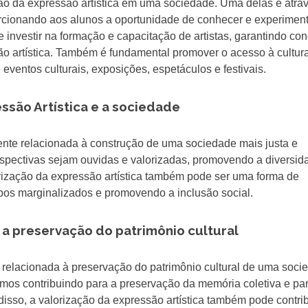
ão da expressão artística em uma sociedade. Uma delas é atra
porcionando aos alunos a oportunidade de conhecer e experimen
te investir na formação e capacitação de artistas, garantindo co
o artística. Também é fundamental promover o acesso à cultur
 eventos culturais, exposições, espetáculos e festivais.
essão Artística e a sociedade
mente relacionada à construção de uma sociedade mais justa e
perspectivas sejam ouvidas e valorizadas, promovendo a diversid
lorização da expressão artística também pode ser uma forma de
rupos marginalizados e promovendo a inclusão social.
e a preservação do patrimônio cultural
 relacionada à preservação do patrimônio cultural de uma soci
tamos contribuindo para a preservação da memória coletiva e pa
disso, a valorização da expressão artística também pode contrib