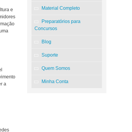
Material Completo
ltura e
umidores
Preparatórios para
ormação
Concursos
 uma
Blog
Suporte
Quem Somos
el
lvimento
Minha Conta
r a
redes