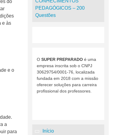
CONHECIMENTOS
vés do
PEDAGÓGICOS – 200
tar
Questões
ndições
a e às
O
SUPER PREPARADO
é uma
empresa inscrita sob o CNPJ
ade e o
30629754/0001-76, localizada
fundada em 2018 com a missão
oferecer soluções para carreira
profissional dos professores.
edade.
ra a
Início
uir para