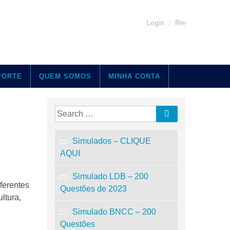
Login
|
Register
PORTE
QUEM SOMOS
MINHA CONTA
Search
Search
for:
Simulados – CLIQUE
AQUI
Simulado LDB – 200
ferentes
Questões de 2023
ltura,
Simulado BNCC – 200
Questões