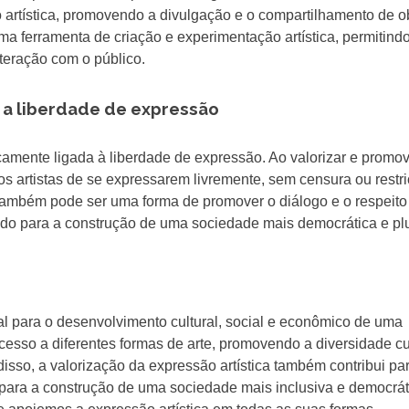
o artística, promovendo a divulgação e o compartilhamento de o
ma ferramenta de criação e experimentação artística, permitind
teração com o público.
e a liberdade de expressão
ecamente ligada à liberdade de expressão. Ao valorizar e promov
dos artistas de se expressarem livremente, sem censura ou restr
 também pode ser uma forma de promover o diálogo e o respeito
ndo para a construção de uma sociedade mais democrática e plu
al para o desenvolvimento cultural, social e econômico de uma
esso a diferentes formas de arte, promovendo a diversidade cul
isso, a valorização da expressão artística também contribui pa
 para a construção de uma sociedade mais inclusiva e democrát