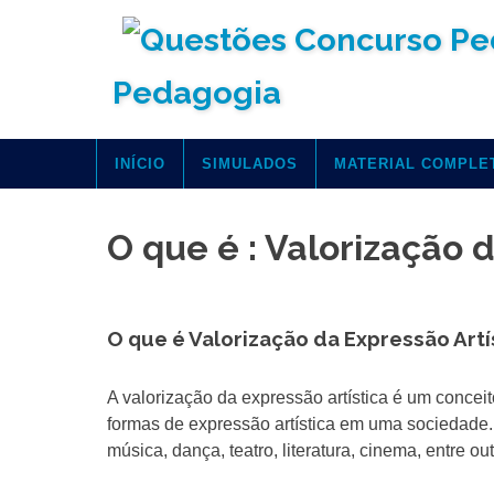
Skip
to
content
Pedagogia
INÍCIO
SIMULADOS
MATERIAL COMPLE
O que é : Valorização d
O que é Valorização da Expressão Artí
A valorização da expressão artística é um concei
formas de expressão artística em uma sociedade. I
música, dança, teatro, literatura, cinema, entre out