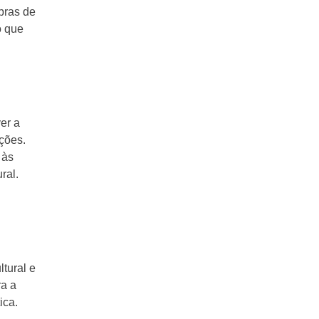
bras de
o que
er a
ições.
 às
ral.
tural e
ra a
ica.