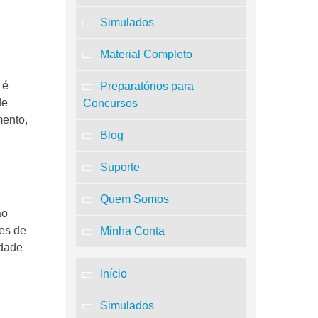
Simulados
Material Completo
 é
Preparatórios para
de
Concursos
mento,
Blog
Suporte
Quem Somos
ão
des de
Minha Conta
idade
Início
Simulados