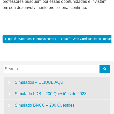
professores busquem por essas oportunidades e invistam
em seu desenvolvimento profissional contínuo.
Navegação
O que é : Webquest Interativa como Ferramenta de Pesquisa:
O que é : Web Currículo como Recurso
de
Post
Search
Se
for:
Simulados – CLIQUE AQUI
Simulado LDB – 200 Questões de 2023
Simulado BNCC – 200 Questões