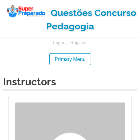
Skip
Questões Concurso
to
content
Pedagogia
Login
|
Register
Primary Menu
Instructors