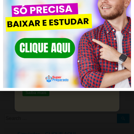
Material Preparatório de Filosofia –
CLIQUE AQUI
Posted in
Conhecimentos Pedagógicos
CLIQUE EM SAIBA MAIS!
#09 Questões de Provas | Questões Concurso Pedagogia
#11 Questões de Provas | Questões C
Simulados e Questões para
Profissionais da Educação
Desenvolva seu conhecimento pedagógico
DEIXE UM COMENTÁRIO
com nosso material especializado.
Você precisa fazer o
login
para publicar um comentário.
Saiba mais