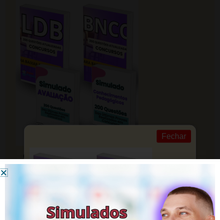
Fechar
CLIQUE EM SAIBA MAIS! Estude com
Foco e Organização
Conquiste sua carreira na educação com nossa ajuda.
Saiba mais