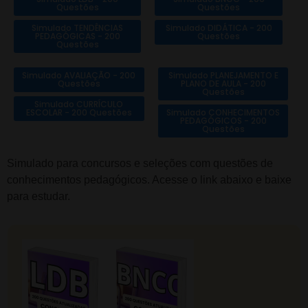
Questões
Questões
Simulado TENDÊNCIAS
Simulado DIDÁTICA - 200
PEDAGÓGICAS - 200
Questões
Questões
Simulado AVALIAÇÃO - 200
Simulado PLANEJAMENTO E
Questões
PLANO DE AULA - 200
Questões
Simulado CURRÍCULO
ESCOLAR - 200 Questões
Simulado CONHECIMENTOS
PEDAGÓGICOS - 200
Questões
Simulado para concursos e seleções com questões de
conhecimentos pedagógicos. Acesse o link abaixo e baixe
para estudar.