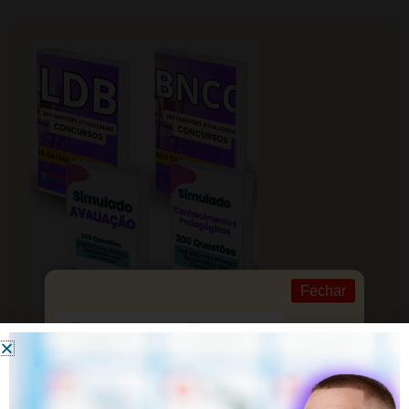
Fechar
CLIQUE EM SAIBA MAIS! Preparação
Profissional para Professores
Material completo para quem busca crescimento na
área educacional.