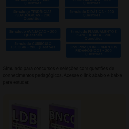
Questões
Questões
Simulado TENDÊNCIAS
Simulado DIDÁTICA - 200
PEDAGÓGICAS - 200
Questões
Questões
Simulado AVALIAÇÃO - 200
Simulado PLANEJAMENTO E
Questões
PLANO DE AULA - 200
Questões
Simulado CURRÍCULO
ESCOLAR - 200 Questões
Simulado CONHECIMENTOS
PEDAGÓGICOS - 200
Questões
Simulado para concursos e seleções com questões de
conhecimentos pedagógicos. Acesse o link abaixo e baixe
para estudar.