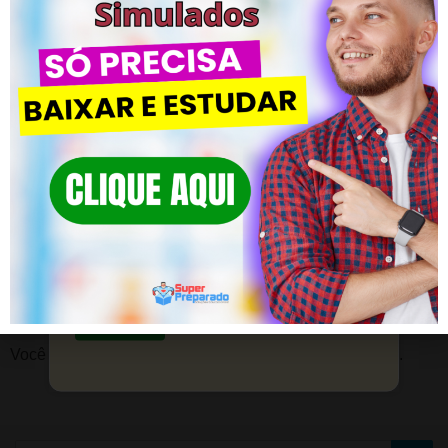
Saiba mais
Material Preparatório de Filosofia –
CLIQUE AQUI
Posted in
Conhecimentos Pedagógicos
CLIQUE EM SAIBA MAIS! Vem com
a Gente!
#20 Questões de Provas | Questões Concurso Pedagogia
#22 Questões de Provas | Questões C
Material de apoio para estudantes que buscam
sucesso na área pedagógica.
DEIXE UM COMENTÁRIO
Saiba mais
Você precisa fazer o
login
para publicar um comentário.