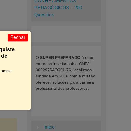
CONHECIMENTOS
PEDAGÓGICOS – 200
Questões
Fechar
quiste
 de
O
SUPER PREPARADO
é uma
empresa inscrita sob o CNPJ
30629754/0001-76, localizada
m nosso
fundada em 2018 com a missão
oferecer soluções para carreira
profissional dos professores.
Início