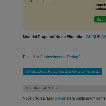
Materi
pedagó
Saiba
Material Preparatório de Filosofia –
CLIQUE A
Posted in
Conhecimentos Pedagógicos
Navegação
#37 Questões de Provas | Questões Concurso Pedagogia
de
Post
DEIXE UM COMENTÁRIO
Você precisa fazer o
login
para publicar um comen