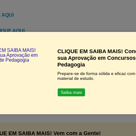
 AQUI
IQUE AQUI
AQUI
CLIQUE EM SAIBA MAIS! Con
sua Aprovação em Concursos
UI
Pedagogia
Prepare-se de forma sólida e eficaz co
AQUI
material de estudo.
Saiba mais
 AQUI
UE EM SAIBA MAIS! Vem com a Gente!