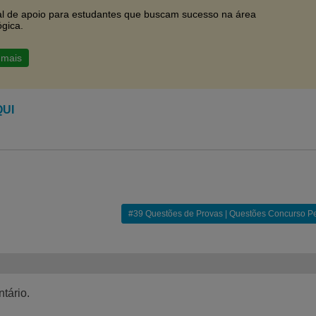
al de apoio para estudantes que buscam sucesso na área
gica.
 mais
QUI
#39 Questões de Provas | Questões Concurso 
tário.