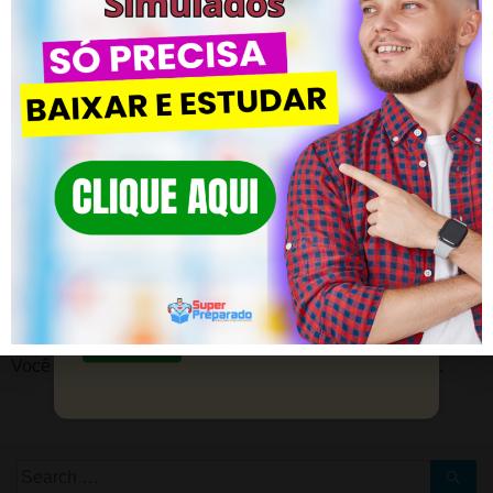
Saiba mais
Material Preparatório de Filosofia –
CLIQUE AQUI
Posted in
Conhecimentos Pedagógicos
CLIQUE EM SAIBA MAIS! Vem com
#43 Questões de Provas | Questões Concurso Pedagogia
#45 Questões de Provas | Questões C
a Gente!
Material de apoio para estudantes que buscam
sucesso na área pedagógica.
DEIXE UM COMENTÁRIO
Saiba mais
Você precisa fazer o
login
para publicar um comentário.