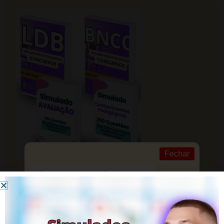
Fechar
ACESSE! Simulados de Qualidade para
CONCURSOS!
Garanta um futuro brilhante com nossa preparação
pedagógica.