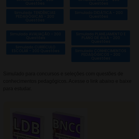
Questões
Questões
Simulado TENDÊNCIAS
Simulado DIDÁTICA - 200
PEDAGÓGICAS - 200
Questões
Questões
Simulado AVALIAÇÃO - 200
Simulado PLANEJAMENTO E
Questões
PLANO DE AULA - 200
Questões
Simulado CURRÍCULO
ESCOLAR - 200 Questões
Simulado CONHECIMENTOS
PEDAGÓGICOS - 200
Questões
Simulado para concursos e seleções com questões de
conhecimentos pedagógicos. Acesse o link abaixo e baixe
para estudar.