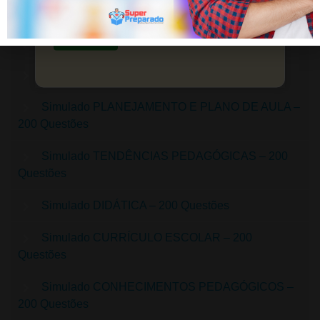
questões e simulados por assunto.
Simulado LDB – 200 Questões de 2023
Saiba mais
Simulado BNCC – 200 Questões
Simulado AVALIAÇÃO – 200 Questões
Simulado PLANEJAMENTO E PLANO DE AULA –
200 Questões
Simulado TENDÊNCIAS PEDAGÓGICAS – 200
Questões
Simulado DIDÁTICA – 200 Questões
Simulado CURRÍCULO ESCOLAR – 200
Questões
Simulado CONHECIMENTOS PEDAGÓGICOS –
200 Questões