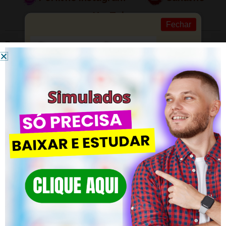
YouTube
Fechar
Posted in
Conhecimentos Pedagógicos
Resolver Questões de Provas Passadas – Professor de Educação Física.
Conhecimentos Pedagógicos – Simulad
DEIXE UM COMENTÁRIO
Você precisa fazer o
login
para publicar um comentário.
Clique em SAIBA MAIS! Domine os
Concursos
Simulados – CLIQUE AQUI
Preparação completa com milhares de