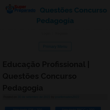
Questões Concurso
Pedagogia
Login
|
Register
Primary Menu
Educação Profissional |
Questões Concurso
Pedagogia
Posted on
30 de setembro de 2022
by
josefernades2022
Simulado LDB - 200
Simulado BNCC - 200