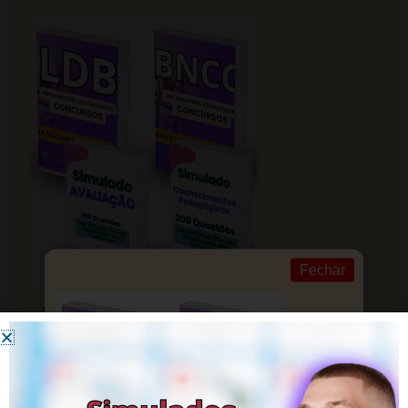
Fechar
CLIQUE AQUI | Supere os Concursos
com ESTES SIMULADOS
Esteja pronto para conquistar sua vaga com nosso
auxílio.