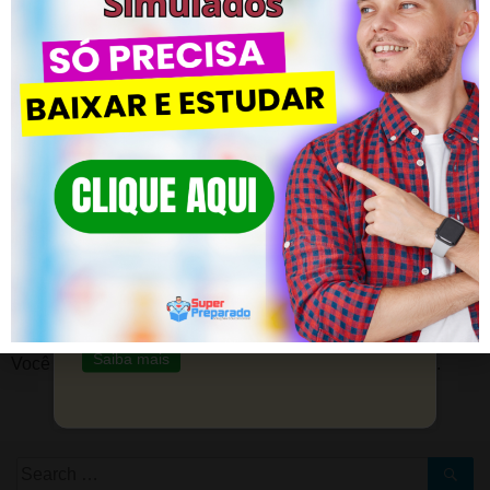
Saiba mais
Material Preparatório de Filosofia –
CLIQUE AQUI
Posted in
Conhecimentos Pedagógicos
CLIQUE EM SAIBA MAIS!
Preparação Profissional para
Construtivismo | Questões Concurso Pedagogia
Libras (Ano 2022) | Questões Concurs
Professores
Material completo para quem busca
crescimento na área educacional.
DEIXE UM COMENTÁRIO
Saiba mais
Você precisa fazer o
login
para publicar um comentário.