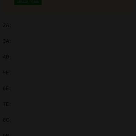
Saiba mais
2A;
3A;
4D;
5E;
6E;
7E;
8C;
9B;