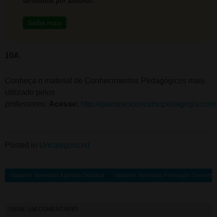
simulados por assunto.
Saiba mais
10A
.
Conheça o material de Conhecimentos Pedagógicos mais
utilizado pelos
professores:
Acesse:
http://questoesconcursopedagogia.com
Posted in
Uncategorized
Gabarito Simulado Apostila Didática
Gabarito Simulado Formação Docente
DEIXE UM COMENTÁRIO