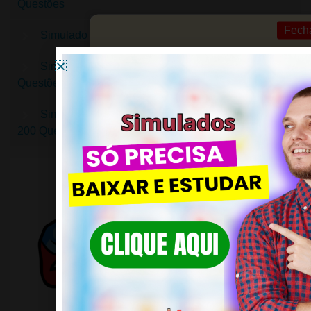
Questões
Fech
Simulado DIDÁTICA – 200 Questões
Simulado CURRÍCULO ESCOLAR – 200
Questões
Simulado CONHECIMENTOS PEDAGÓGICOS –
200 Questões
Simulados Completos
Domine o conhecimento pedagógico e
conquiste seus objetivos.