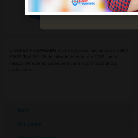
Saiba mais
O
SUPER PREPARADO
é uma empresa inscrita sob o CNPJ
30629754/0001-76, localizada fundada em 2018 com a
missão oferecer soluções para carreira profissional dos
professores.
Início
Simulados