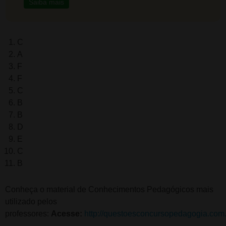
Saiba mais
C
A
F
F
C
B
B
D
E
C
B
Conheça o material de Conhecimentos Pedagógicos mais
utilizado pelos
professores:
Acesse:
http://questoesconcursopedagogia.com