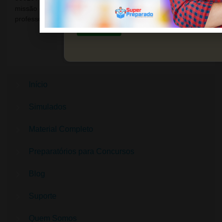
preparação pedagógica.
missão oferecer soluções para carreira profissional dos
professores.
Saiba mais
Início
Simulados
Material Completo
Preparatórios para Concursos
Blog
Suporte
Quem Somos