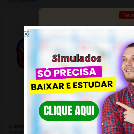
200 Questões
Fech
ACESSE! Simulados de Qualidade
para CONCURSOS!
O
SUPER PREPARADO
é uma empresa inscrita sob o CNPJ
30629754/0001-76, localizada fundada em 2018 com a
Garanta um futuro brilhante com nossa