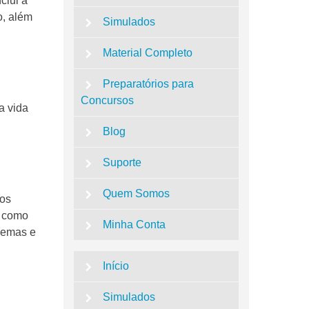
clui a
o, além
Simulados
Material Completo
Preparatórios para
Concursos
a vida
Blog
Suporte
Quem Somos
dos
, como
Minha Conta
blemas e
Início
Simulados