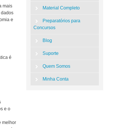
a mais
Material Completo
r dados
nomia e
Preparatórios para
Concursos
Blog
Suporte
tica é
Quem Somos
Minha Conta
s
s e o
e melhor