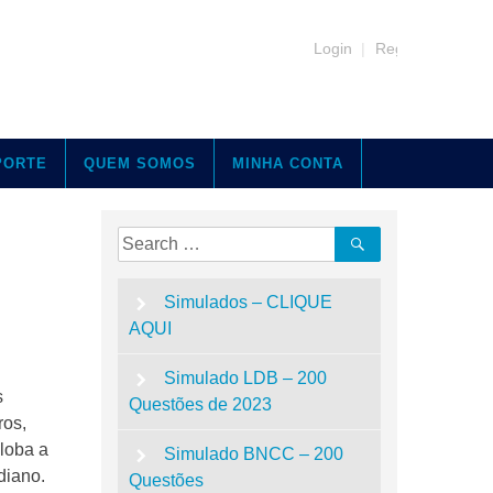
Login
|
Register
PORTE
QUEM SOMOS
MINHA CONTA
Search
Search
for:
Simulados – CLIQUE
AQUI
Simulado LDB – 200
s
Questões de 2023
ros,
globa a
Simulado BNCC – 200
diano.
Questões