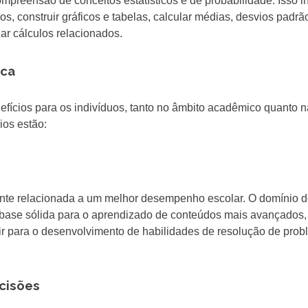
reensão de conceitos estatísticos e de probabilidade. Isso in
os, construir gráficos e tabelas, calcular médias, desvios padrã
ar cálculos relacionados.
ica
efícios para os indivíduos, tanto no âmbito acadêmico quanto n
ios estão:
nte relacionada a um melhor desempenho escolar. O domínio 
 base sólida para o aprendizado de conteúdos mais avançados
buir para o desenvolvimento de habilidades de resolução de pro
cisões