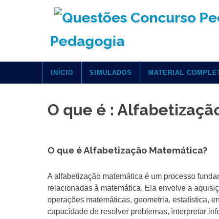
Skip
to
content
Pedagogia
INÍCIO
SIMULADOS
MATERIAL COMPLE
O que é : Alfabetizaç
O que é Alfabetização Matemática?
A alfabetização matemática é um processo funda
relacionadas à matemática. Ela envolve a aquis
operações matemáticas, geometria, estatística, e
capacidade de resolver problemas, interpretar in