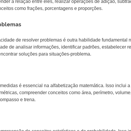
nder a relação entre eles, realizar operações de adição, subtra
nceitos como frações, porcentagens e proporções.
roblemas
acidade de resolver problemas é outra habilidade fundamental 
ade de analisar informações, identificar padrões, estabelecer r
 encontrar soluções para situações-problema.
edidas é essencial na alfabetização matemática. Isso inclui a
eométricas, compreender conceitos como área, perímetro, volume
compasso e trena.