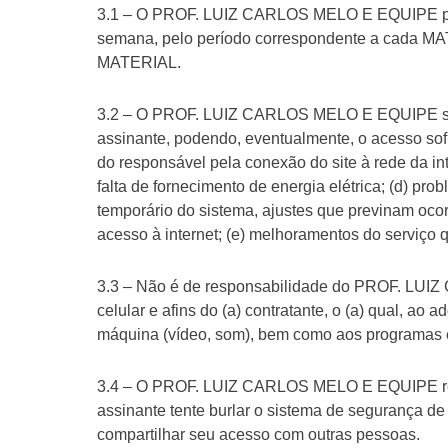
3.1 – O PROF. LUIZ CARLOS MELO E EQUIPE permit
semana, pelo período correspondente a cada MAT
MATERIAL.
3.2 – O PROF. LUIZ CARLOS MELO E EQUIPE se obr
assinante, podendo, eventualmente, o acesso sofr
do responsável pela conexão do site à rede da int
falta de fornecimento de energia elétrica; (d) pr
temporário do sistema, ajustes que previnam oco
acesso à internet; (e) melhoramentos do serviço 
3.3 – Não é de responsabilidade do PROF. LUI
celular e afins do (a) contratante, o (a) qual, a
máquina (vídeo, som), bem como aos programas 
3.4 – O PROF. LUIZ CARLOS MELO E EQUIPE reser
assinante tente burlar o sistema de segurança d
compartilhar seu acesso com outras pessoas.