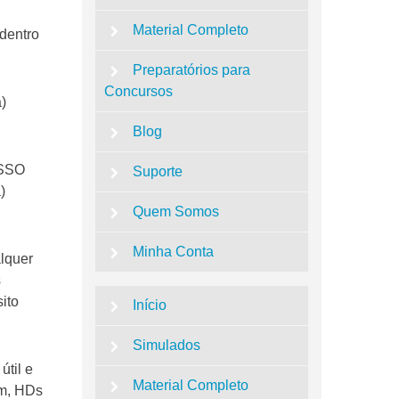
Material Completo
dentro
Preparatórios para
Concursos
)
Blog
ESSO
Suporte
)
Quem Somos
Minha Conta
alquer
s
ito
Início
Simulados
til e
Material Completo
am, HDs