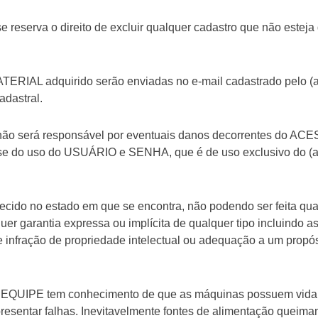
erva o direito de excluir qualquer cadastro que não esteja 
ATERIAL adquirido serão enviadas no e-mail cadastrado pelo (a
adastral.
 será responsável por eventuais danos decorrentes do AC
o-se do uso do USUÁRIO e SENHA, que é de uso exclusivo do (a
rnecido no estado em que se encontra, não podendo ser feita qu
uer garantia expressa ou implícita de qualquer tipo incluindo a
infração de propriedade intelectual ou adequação a um propós
QUIPE tem conhecimento de que as máquinas possuem vida ú
resentar falhas. Inevitavelmente fontes de alimentação queim