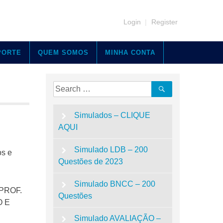
Login
|
Register
PORTE
QUEM SOMOS
MINHA CONTA
Search
Search
for:
Simulados – CLIQUE
AQUI
Simulado LDB – 200
os e
Questões de 2023
Simulado BNCC – 200
 PROF.
Questões
O E
Simulado AVALIAÇÃO –