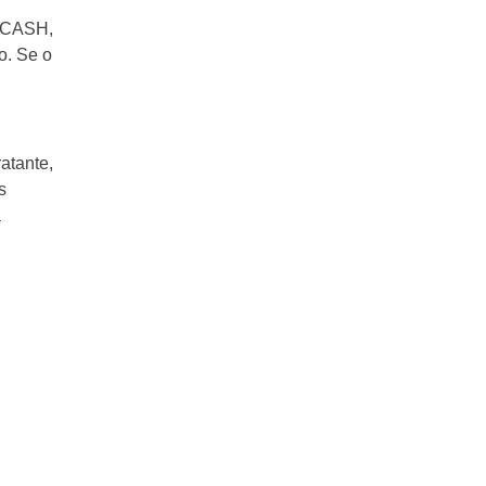
BCASH,
o. Se o
atante,
s
a