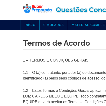
Skip
Questões Conc
to
content
INÍCIO
SIMULADOS
MATERIAL COMPLE
Termos de Acordo
1 – TERMOS E CONDIÇÕES GERAIS
1.1 – O (a) contratante: portador (a) do docume
identificado (a) pelos seus códigos de acesso
1.2 – Estes Termos e Condições Gerais aplicam-s
LUIZ CARLOS MELO E EQUIPE. Todo contratante
EQUIPE deverá aceitar os Termos e Condições Ger