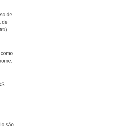
aso de
a de
ro)
a como
nome,
LOS
io são