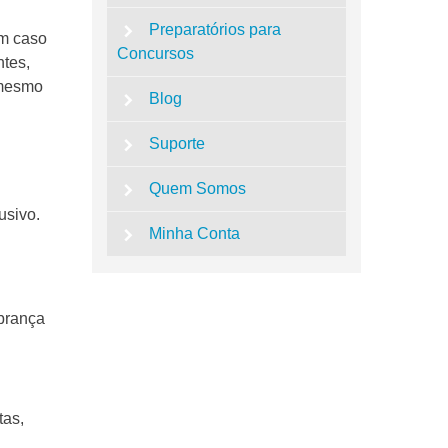
Preparatórios para
um caso
Concursos
tes,
 mesmo
Blog
Suporte
Quem Somos
usivo.
Minha Conta
obrança
tas,