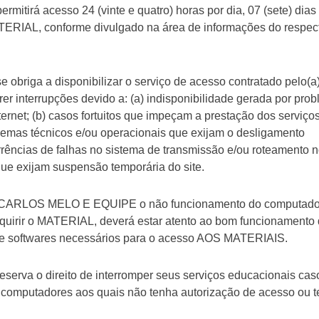
irá acesso 24 (vinte e quatro) horas por dia, 07 (sete) dias
ERIAL, conforme divulgado na área de informações do respec
iga a disponibilizar o serviço de acesso contratado pelo(a
er interrupções devido a: (a) indisponibilidade gerada por pro
ernet; (b) casos fortuitos que impeçam a prestação dos serviços;
oblemas técnicos e/ou operacionais que exijam o desligamento
rrências de falhas no sistema de transmissão e/ou roteamento 
que exijam suspensão temporária do site.
Z CARLOS MELO E EQUIPE o não funcionamento do computador,
o adquirir o MATERIAL, deverá estar atento ao bom funcionamento
e softwares necessários para o acesso AOS MATERIAIS.
va o direito de interromper seus serviços educacionais caso
e computadores aos quais não tenha autorização de acesso ou t