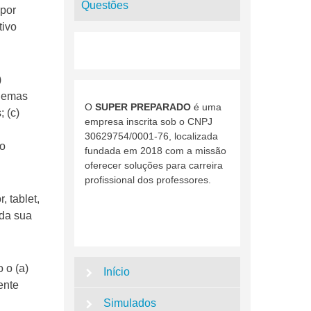
Questões
 por
tivo
)
blemas
O
SUPER PREPARADO
é uma
 (c)
empresa inscrita sob o CNPJ
30629754/0001-76, localizada
no
fundada em 2018 com a missão
oferecer soluções para carreira
profissional dos professores.
 tablet,
 da sua
 o (a)
Início
ente
Simulados