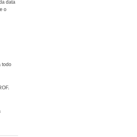
 da data
e o
a todo
ROF.
a