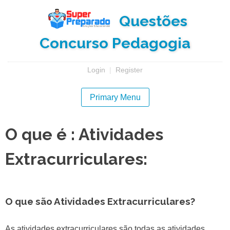
Skip
Questões
to
content
Concurso Pedagogia
Login
|
Register
Primary Menu
O que é : Atividades
Extracurriculares:
O que são Atividades Extracurriculares?
As atividades extracurriculares são todas as atividades