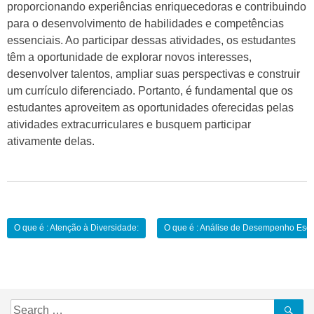
proporcionando experiências enriquecedoras e contribuindo
para o desenvolvimento de habilidades e competências
essenciais. Ao participar dessas atividades, os estudantes
têm a oportunidade de explorar novos interesses,
desenvolver talentos, ampliar suas perspectivas e construir
um currículo diferenciado. Portanto, é fundamental que os
estudantes aproveitem as oportunidades oferecidas pelas
atividades extracurriculares e busquem participar
ativamente delas.
Navegação
O que é : Atenção à Diversidade:
O que é : Análise de Desempenho Esco
de
Post
Search
Se