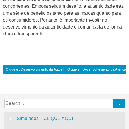
concorrentes. Embora seja um desafio, a autenticidade traz
uma série de benefícios tanto para as marcas quanto para
os consumidores. Portanto, é importante investir no
desenvolvimento da autenticidade e comunicá-la de forma
clara e transparente.
Navegação
O que é : Desenvolvimento da Autoeficácia:
O que é : Desenvolvimento da Atenção
de
Post
Search
Se
for:
Simulados – CLIQUE AQUI