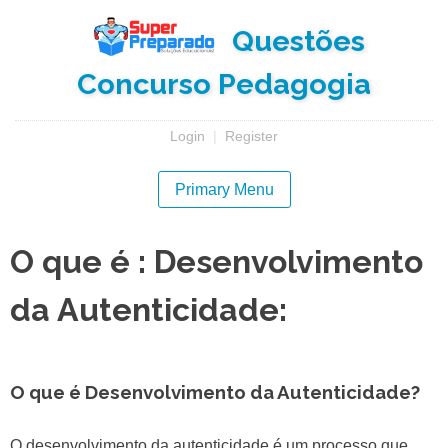
Skip
Questões
to
content
Concurso Pedagogia
Login
|
Register
Primary Menu
O que é : Desenvolvimento
da Autenticidade:
O que é Desenvolvimento da Autenticidade?
O desenvolvimento da autenticidade é um processo que