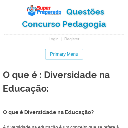
Skip
Questões
to
content
Concurso Pedagogia
Login
|
Register
Primary Menu
O que é : Diversidade na
Educação:
O que é Diversidade na Educação?
A diversidade na educação é um conceito que se refere à