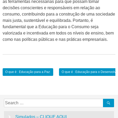
as ferramentas necessárias para que possam tomar
decisões conscientes e responsáveis em relação ao
consumo, contribuindo para a construção de uma sociedade
mais justa, sustentável e equilibrada. Portanto, é
fundamental que a Educação para o Consumo seja
valorizada e incentivada em todos os níveis de ensino, bem
como nas políticas públicas e nas práticas empresariais.
Navegação
O que é : Educação para a Paz:
O que é : Educação para o Desenvolvi
de
Post
Search
Se
for:
Simulados – CLIQUE AQUI