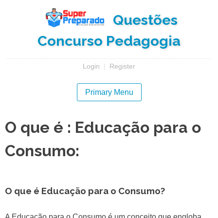
Skip
Questões
to
content
Concurso Pedagogia
Login
|
Register
Primary Menu
O que é : Educação para o
Consumo:
O que é Educação para o Consumo?
A Educação para o Consumo é um conceito que engloba