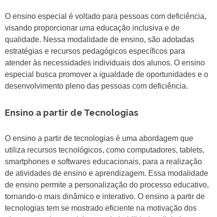
O ensino especial é voltado para pessoas com deficiência,
visando proporcionar uma educação inclusiva e de
qualidade. Nessa modalidade de ensino, são adotadas
estratégias e recursos pedagógicos específicos para
atender às necessidades individuais dos alunos. O ensino
especial busca promover a igualdade de oportunidades e o
desenvolvimento pleno das pessoas com deficiência.
Ensino a partir de Tecnologias
O ensino a partir de tecnologias é uma abordagem que
utiliza recursos tecnológicos, como computadores, tablets,
smartphones e softwares educacionais, para a realização
de atividades de ensino e aprendizagem. Essa modalidade
de ensino permite a personalização do processo educativo,
tornando-o mais dinâmico e interativo. O ensino a partir de
tecnologias tem se mostrado eficiente na motivação dos