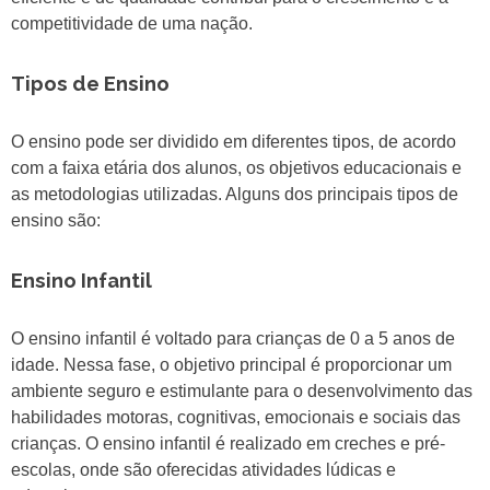
competitividade de uma nação.
Tipos de Ensino
O ensino pode ser dividido em diferentes tipos, de acordo
com a faixa etária dos alunos, os objetivos educacionais e
as metodologias utilizadas. Alguns dos principais tipos de
ensino são:
Ensino Infantil
O ensino infantil é voltado para crianças de 0 a 5 anos de
idade. Nessa fase, o objetivo principal é proporcionar um
ambiente seguro e estimulante para o desenvolvimento das
habilidades motoras, cognitivas, emocionais e sociais das
crianças. O ensino infantil é realizado em creches e pré-
escolas, onde são oferecidas atividades lúdicas e