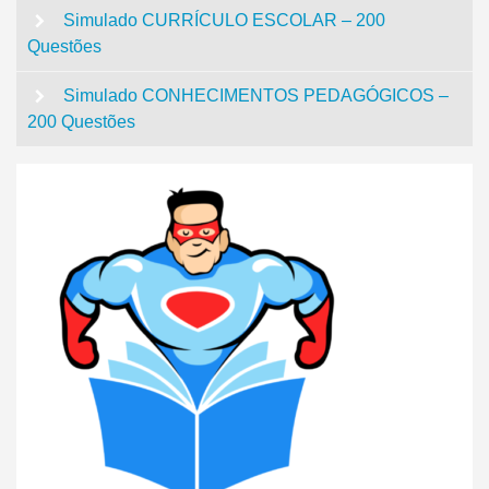
Simulado CURRÍCULO ESCOLAR – 200
Questões
Simulado CONHECIMENTOS PEDAGÓGICOS –
200 Questões