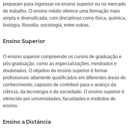
preparam para ingressar no ensino superior ou no mercado
de trabalho. O ensino médio oferece uma formação mais
ampla e diversificada, com disciplinas como física, química,
biologia, filosofia, sociologia, entre outras.
Ensino Superior
O ensino superior compreende os cursos de graduação e
pós-graduação, como as especializações, mestrados e
doutorados. O objetivo do ensino superior é formar
profissionais altamente qualificados em diferentes áreas do
conhecimento, capazes de contribuir para o avanço da
ciência, da tecnologia e da sociedade. O ensino superior é
oferecido por universidades, faculdades e institutos de
ensino.
Ensino a Distância