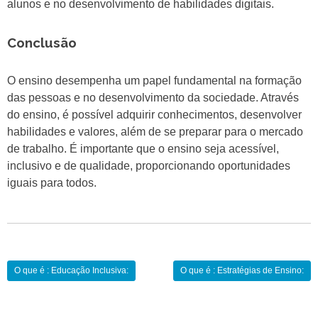
alunos e no desenvolvimento de habilidades digitais.
Conclusão
O ensino desempenha um papel fundamental na formação
das pessoas e no desenvolvimento da sociedade. Através
do ensino, é possível adquirir conhecimentos, desenvolver
habilidades e valores, além de se preparar para o mercado
de trabalho. É importante que o ensino seja acessível,
inclusivo e de qualidade, proporcionando oportunidades
iguais para todos.
Navegação
O que é : Educação Inclusiva:
O que é : Estratégias de Ensino:
de
Post