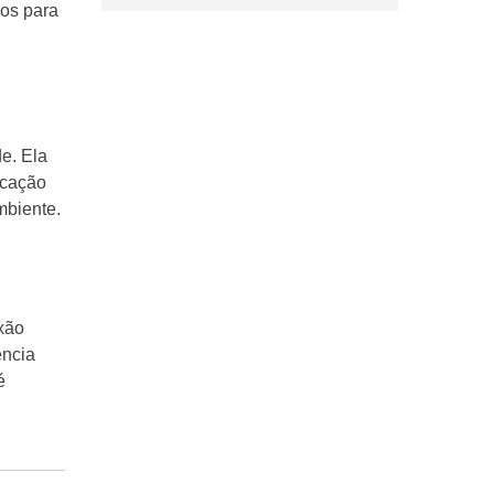
nos para
e. Ela
ucação
mbiente.
xão
ência
é