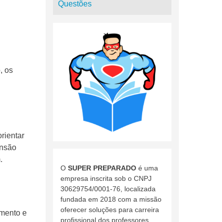
Questões
, os
.
rientar
ensão
.
O
SUPER PREPARADO
é uma
empresa inscrita sob o CNPJ
30629754/0001-76, localizada
fundada em 2018 com a missão
oferecer soluções para carreira
imento e
profissional dos professores.