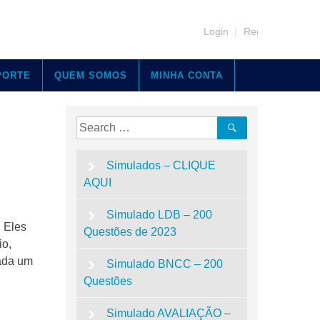
Login
|
Register
PORTE
QUEM SOMOS
MINHA CONTA
Search
Search
for:
Simulados – CLIQUE
AQUI
Simulado LDB – 200
 Eles
Questões de 2023
io,
cada um
Simulado BNCC – 200
Questões
Simulado AVALIAÇÃO –