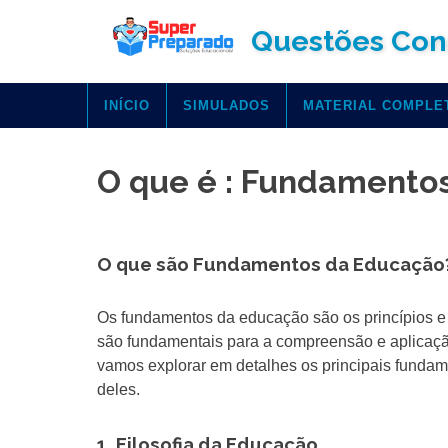
Skip
Questões Con
to
content
INÍCIO
SIMULADOS
MATERIAL COMPLE
O que é : Fundamento
O que são Fundamentos da Educação
Os fundamentos da educação são os princípios e 
são fundamentais para a compreensão e aplicação
vamos explorar em detalhes os principais funda
deles.
1. Filosofia da Educação