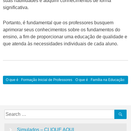
suas habilidades e adquirir conhecimentos de forma
significativa.
Portanto, é fundamental que os professores busquem
aprimorar seus conhecimentos sobre os fundamentos do
ensino, a fim de proporcionar uma educação de qualidade e
que atenda às necessidades individuais de cada aluno.
Navegação
O que é : Formação Inicial de Professores:
O que é : Família na Educação:
de
Post
Search
Se
for:
Simulados – CLIQUE AQUI