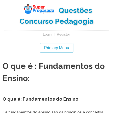
Skip
Questões
to
content
Concurso Pedagogia
Login
|
Register
Primary Menu
O que é : Fundamentos do
Ensino:
O que é: Fundamentos do Ensino
Os fundamentos do ensino são os princípios e conceitos