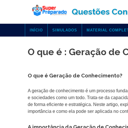
Skip
Questões Con
to
content
INÍCIO
SIMULADOS
MATERIAL COMPLE
O que é : Geração de 
O que é Geração de Conhecimento?
A geração de conhecimento é um processo fundam
e sociedades como um todo. Trata-se da capacidade
de forma eficiente e estratégica. Neste artigo, 
importância e como ela pode ser aplicada no cont
A importância da Geração de Conhec