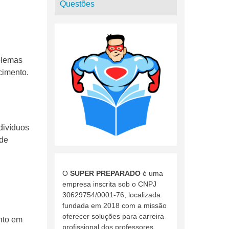
Questões
blemas
cimento.
divíduos
 de
O
SUPER PREPARADO
é uma
empresa inscrita sob o CNPJ
30629754/0001-76, localizada
fundada em 2018 com a missão
oferecer soluções para carreira
nto em
profissional dos professores.