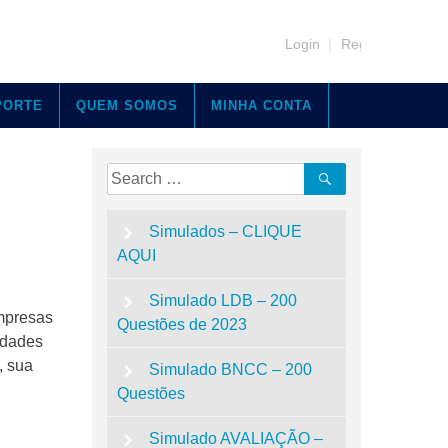
Login
|
Register
PORTE
QUEM SOMOS
MINHA CONTA
Search
Search
for:
Simulados – CLIQUE
AQUI
Simulado LDB – 200
mpresas
Questões de 2023
lidades
, sua
Simulado BNCC – 200
Questões
Simulado AVALIAÇÃO –