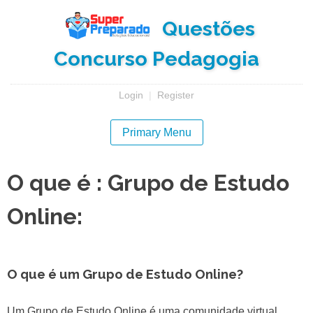
Skip
Questões
to
content
Concurso Pedagogia
Login
|
Register
Primary Menu
O que é : Grupo de Estudo
Online:
O que é um Grupo de Estudo Online?
Um Grupo de Estudo Online é uma comunidade virtual