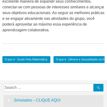
excelente maneira de expandir seus conhecimentos,
conectar-se com pessoas de interesses similares e alcançar
seus objetivos educacionais. Ao seguir as melhores práticas
e se engajar ativamente nas atividades do grupo, você
poderá aproveitar ao máximo essa experiência de
aprendizagem colaborativa.
Navegação
O que é : Gosto Pela Matemática:
O que é : Gênero e Sexualidade na Ed
de
Post
Search
Se
for:
Simulados – CLIQUE AQUI