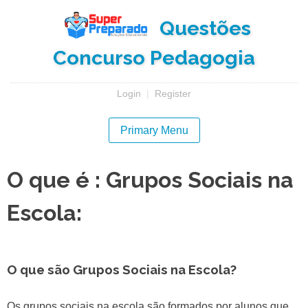
Skip
Questões
to
content
Concurso Pedagogia
Login
|
Register
Primary Menu
O que é : Grupos Sociais na
Escola:
O que são Grupos Sociais na Escola?
Os grupos sociais na escola são formados por alunos que