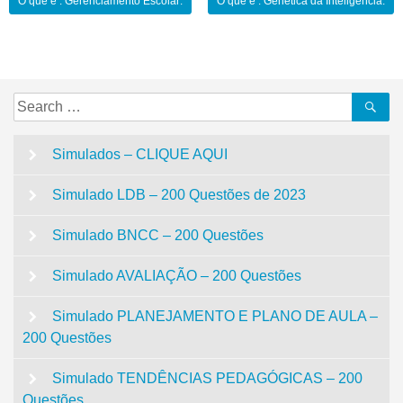
Navegação
O que é : Gerenciamento Escolar:
O que é : Genética da Inteligência:
de
Post
Search
Se
for:
Simulados – CLIQUE AQUI
Simulado LDB – 200 Questões de 2023
Simulado BNCC – 200 Questões
Simulado AVALIAÇÃO – 200 Questões
Simulado PLANEJAMENTO E PLANO DE AULA –
200 Questões
Simulado TENDÊNCIAS PEDAGÓGICAS – 200
Questões