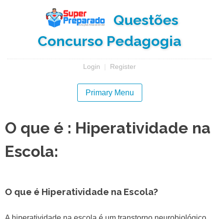
Skip
Questões
to
content
Concurso Pedagogia
Login
|
Register
Primary Menu
O que é : Hiperatividade na
Escola:
O que é Hiperatividade na Escola?
A hiperatividade na escola é um transtorno neurobiológico