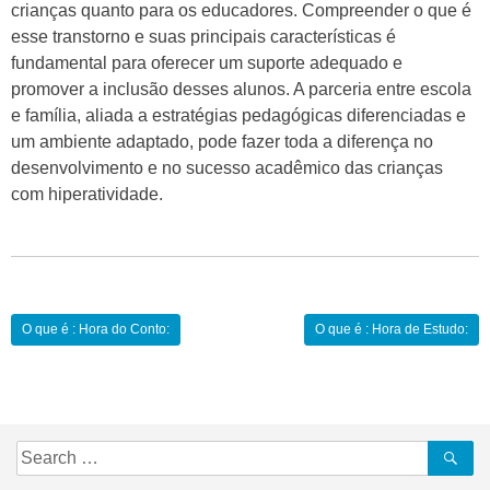
crianças quanto para os educadores. Compreender o que é
esse transtorno e suas principais características é
fundamental para oferecer um suporte adequado e
promover a inclusão desses alunos. A parceria entre escola
e família, aliada a estratégias pedagógicas diferenciadas e
um ambiente adaptado, pode fazer toda a diferença no
desenvolvimento e no sucesso acadêmico das crianças
com hiperatividade.
Navegação
O que é : Hora do Conto:
O que é : Hora de Estudo:
de
Post
Search
Se
for: