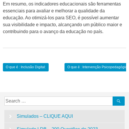
Em resumo, os indicadores educacionais são ferramentas
essenciais para avaliar e melhorar a qualidade da
educação. Ao otimizá-los para SEO, é possível aumentar
sua visibilidade e impacto, alcançando um público maior e
contribuindo para o avanço da educação no país.
Navegação
O que é : Inclusão Digital:
O que é : Intervenção Psicopedagógica
de
Post
Search
Se
for:
Simulados – CLIQUE AQUI