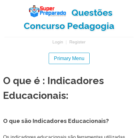
Skip
Questões
to
content
Concurso Pedagogia
Login
|
Register
Primary Menu
O que é : Indicadores
Educacionais:
O que são Indicadores Educacionais?
Os indicadores educacionais são ferramentas utilizadas