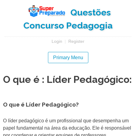
Skip
Questões
to
content
Concurso Pedagogia
Login
|
Register
Primary Menu
O que é : Líder Pedagógico:
O que é Líder Pedagógico?
O líder pedagógico é um profissional que desempenha um
papel fundamental na área da educação. Ele é responsável
por coordenar e orientar equipes de professores,