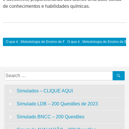
de conhecimentos e habilidades químicas.
Navegação
O que é : Metodologia de Ensino de Física:
O que é : Metodologia de Ensino de Bio
de
Post
Search
Se
for:
Simulados – CLIQUE AQUI
Simulado LDB – 200 Questões de 2023
Simulado BNCC – 200 Questões