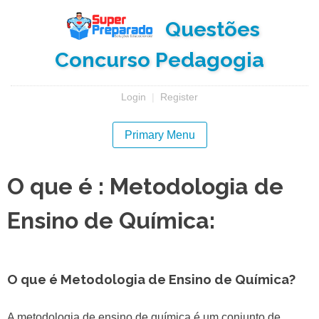
Skip
Questões
to
content
Concurso Pedagogia
Login
|
Register
Primary Menu
O que é : Metodologia de
Ensino de Química:
O que é Metodologia de Ensino de Química?
A metodologia de ensino de química é um conjunto de