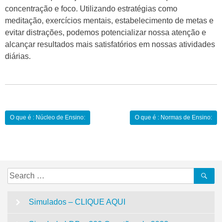
concentração e foco. Utilizando estratégias como
meditação, exercícios mentais, estabelecimento de metas e
evitar distrações, podemos potencializar nossa atenção e
alcançar resultados mais satisfatórios em nossas atividades
diárias.
Navegação
O que é : Núcleo de Ensino:
O que é : Normas de Ensino:
de
Post
Search
Se
for:
Simulados – CLIQUE AQUI