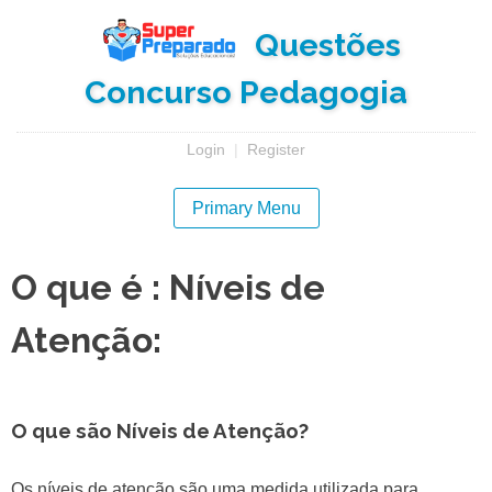
Skip
Questões
to
content
Concurso Pedagogia
Login
|
Register
Primary Menu
O que é : Níveis de
Atenção:
O que são Níveis de Atenção?
Os níveis de atenção são uma medida utilizada para