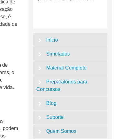
tica de
ização
so, é
idade de
Início
Simulados
m de
Material Completo
ares, o
,
Preparatórios para
e vida.
Concursos
Blog
Suporte
as
s, podem
Quem Somos
nos