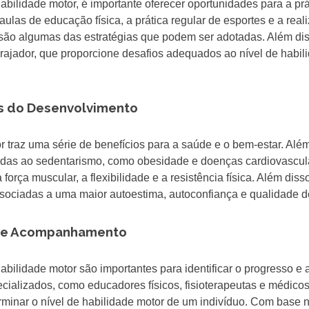
abilidade motor, é importante oferecer oportunidades para a prá
 aulas de educação física, a prática regular de esportes e a real
são algumas das estratégias que podem ser adotadas. Além dis
ajador, que proporcione desafios adequados ao nível de habil
os do Desenvolvimento
 traz uma série de benefícios para a saúde e o bem-estar. Alé
nadas ao sedentarismo, como obesidade e doenças cardiovascul
rça muscular, a flexibilidade e a resistência física. Além disso
sociadas a uma maior autoestima, autoconfiança e qualidade d
ão e Acompanhamento
ilidade motor são importantes para identificar o progresso e 
cializados, como educadores físicos, fisioterapeutas e médico
terminar o nível de habilidade motor de um indivíduo. Com base 