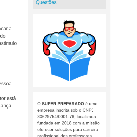
Questões
acar a
 do
estímulo
essoa.
tor está
O
SUPER PREPARADO
é uma
iança.
empresa inscrita sob o CNPJ
30629754/0001-76, localizada
fundada em 2018 com a missão
oferecer soluções para carreira
profissional dos professores.