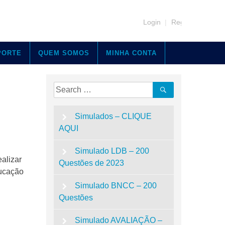
Login
|
Register
PORTE
QUEM SOMOS
MINHA CONTA
Search
Search
for:
Simulados – CLIQUE
AQUI
Simulado LDB – 200
alizar
Questões de 2023
ducação
Simulado BNCC – 200
Questões
Simulado AVALIAÇÃO –