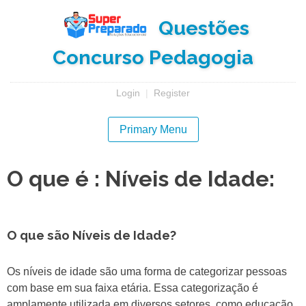
Skip
Questões
to
content
Concurso Pedagogia
Login
|
Register
Primary Menu
O que é : Níveis de Idade:
O que são Níveis de Idade?
Os níveis de idade são uma forma de categorizar pessoas
com base em sua faixa etária. Essa categorização é
amplamente utilizada em diversos setores, como educação,