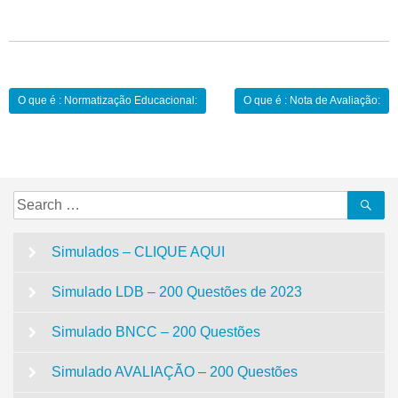
Navegação
O que é : Normatização Educacional:
O que é : Nota de Avaliação:
de
Post
Search
Se
for:
Simulados – CLIQUE AQUI
Simulado LDB – 200 Questões de 2023
Simulado BNCC – 200 Questões
Simulado AVALIAÇÃO – 200 Questões