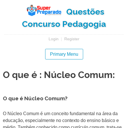
Skip
Questões
to
content
Concurso Pedagogia
Login
|
Register
Primary Menu
O que é : Núcleo Comum:
O que é Núcleo Comum?
O Núcleo Comum é um conceito fundamental na área da
educação, especialmente no contexto do ensino básico e
médio. Também conhecido como currículo comum, trata-se