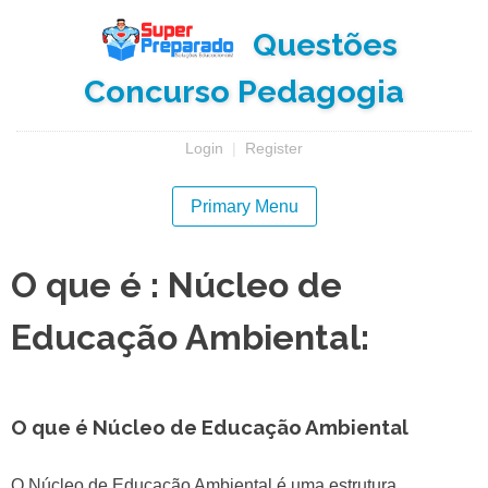
Skip
Questões
to
content
Concurso Pedagogia
Login
|
Register
Primary Menu
O que é : Núcleo de
Educação Ambiental:
O que é Núcleo de Educação Ambiental
O Núcleo de Educação Ambiental é uma estrutura