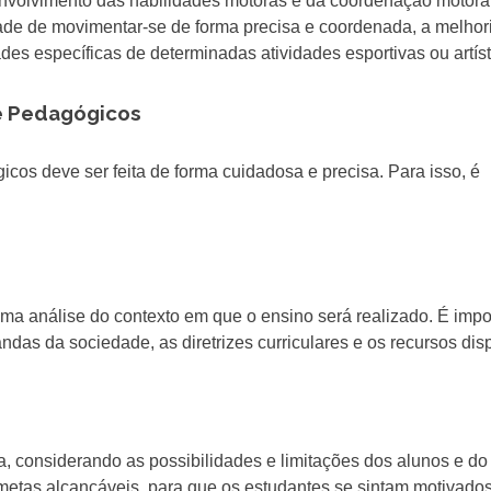
envolvimento das habilidades motoras e da coordenação motora
de de movimentar-se de forma precisa e coordenada, a melhor
ades específicas de determinadas atividades esportivas ou artíst
 e Pedagógicos
icos deve ser feita de forma cuidadosa e precisa. Para isso, é
 uma análise do contexto em que o ensino será realizado. É impo
ndas da sociedade, as diretrizes curriculares e os recursos dis
ta, considerando as possibilidades e limitações dos alunos e do
metas alcançáveis, para que os estudantes se sintam motivado