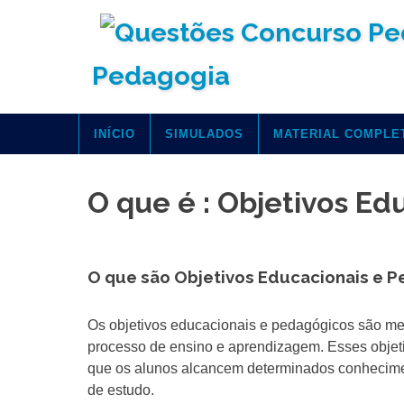
Skip
to
content
Pedagogia
INÍCIO
SIMULADOS
MATERIAL COMPLE
O que é : Objetivos Ed
O que são Objetivos Educacionais e 
Os objetivos educacionais e pedagógicos são met
processo de ensino e aprendizagem. Esses objetiv
que os alunos alcancem determinados conhecimen
de estudo.