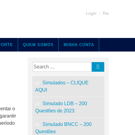
Login
|
Register
PORTE
QUEM SOMOS
MINHA CONTA
Search
Search
for:
Simulados – CLIQUE
AQUI
Simulado LDB – 200
entar o
Questões de 2023
garantir
período
Simulado BNCC – 200
Questões