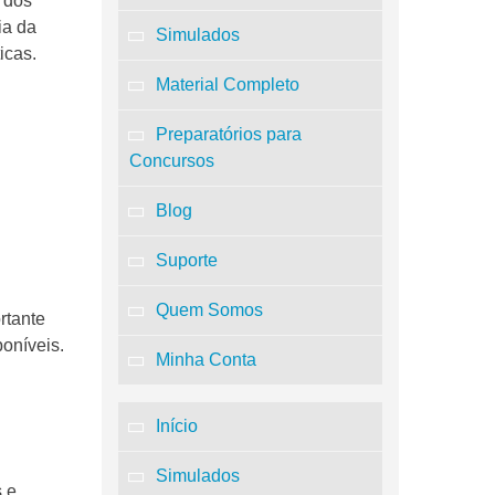
 dos
ia da
Simulados
icas.
Material Completo
Preparatórios para
Concursos
Blog
Suporte
Quem Somos
rtante
poníveis.
Minha Conta
Início
Simulados
s e