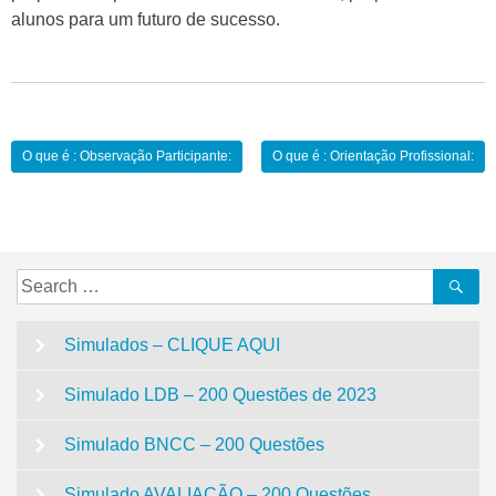
alunos para um futuro de sucesso.
Navegação
O que é : Observação Participante:
O que é : Orientação Profissional:
de
Post
Search
Se
for:
Simulados – CLIQUE AQUI
Simulado LDB – 200 Questões de 2023
Simulado BNCC – 200 Questões
Simulado AVALIAÇÃO – 200 Questões