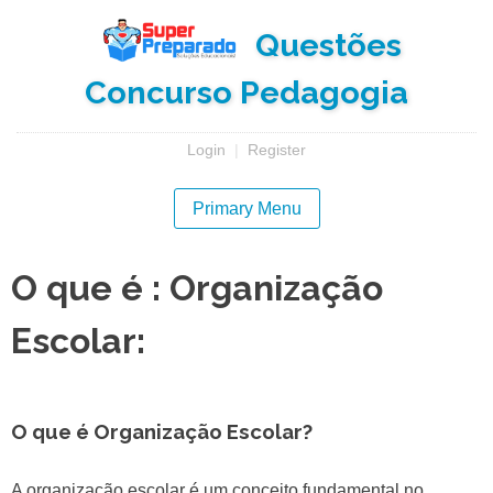
Skip
Questões
to
content
Concurso Pedagogia
Login
|
Register
Primary Menu
O que é : Organização
Escolar:
O que é Organização Escolar?
A organização escolar é um conceito fundamental no