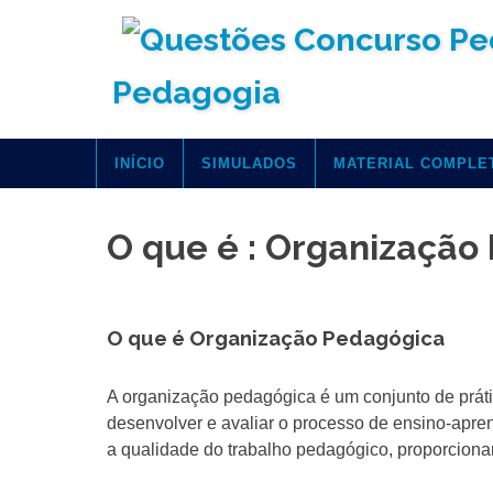
Skip
to
content
Pedagogia
INÍCIO
SIMULADOS
MATERIAL COMPLE
O que é : Organização
O que é Organização Pedagógica
A organização pedagógica é um conjunto de prática
desenvolver e avaliar o processo de ensino-apren
a qualidade do trabalho pedagógico, proporcion