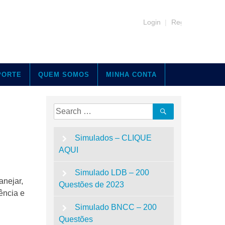
Login
|
Register
PORTE
QUEM SOMOS
MINHA CONTA
Search
Search
for:
Simulados – CLIQUE
AQUI
Simulado LDB – 200
anejar,
Questões de 2023
ência e
Simulado BNCC – 200
Questões