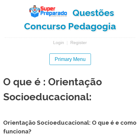
Skip
Questões
to
content
Concurso Pedagogia
Login
|
Register
Primary Menu
O que é : Orientação
Socioeducacional:
Orientação Socioeducacional: O que é e como
funciona?