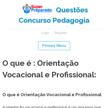
Skip
Questões
to
content
Concurso Pedagogia
Login
|
Register
Primary Menu
O que é : Orientação
Vocacional e Profissional:
O que é Orientação Vocacional e Profissional
A orientação vocacional e profissional é um processo que