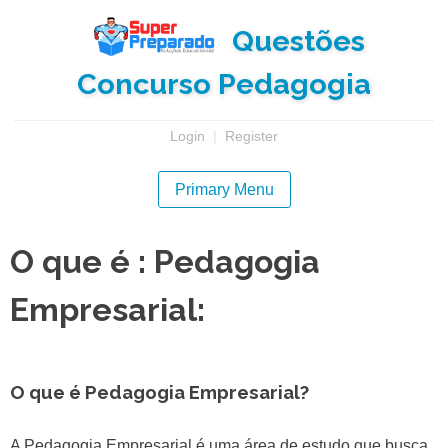
Skip
Questões
to
content
Concurso Pedagogia
Login
|
Register
Primary Menu
O que é : Pedagogia
Empresarial:
O que é Pedagogia Empresarial?
A Pedagogia Empresarial é uma área de estudo que busca