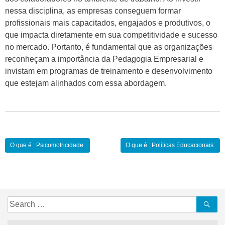
nessa disciplina, as empresas conseguem formar
profissionais mais capacitados, engajados e produtivos, o
que impacta diretamente em sua competitividade e sucesso
no mercado. Portanto, é fundamental que as organizações
reconheçam a importância da Pedagogia Empresarial e
invistam em programas de treinamento e desenvolvimento
que estejam alinhados com essa abordagem.
Navegação
O que é : Psicomotricidade:
O que é : Políticas Educacionais:
de
Post
Search
Se
for: