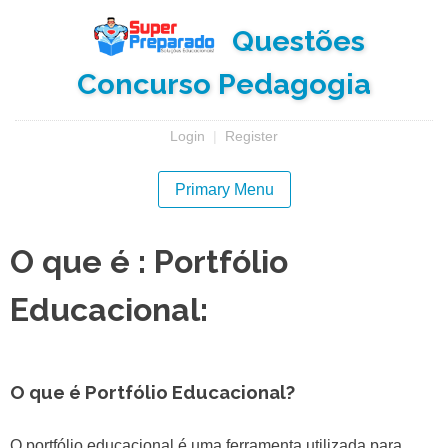
Skip
Questões
to
content
Concurso Pedagogia
Login
|
Register
Primary Menu
O que é : Portfólio
Educacional:
O que é Portfólio Educacional?
O portfólio educacional é uma ferramenta utilizada para