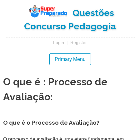
Skip
Questões
to
content
Concurso Pedagogia
Login
|
Register
Primary Menu
O que é : Processo de
Avaliação:
O que é o Processo de Avaliação?
O processo de avaliação é uma etapa fundamental em