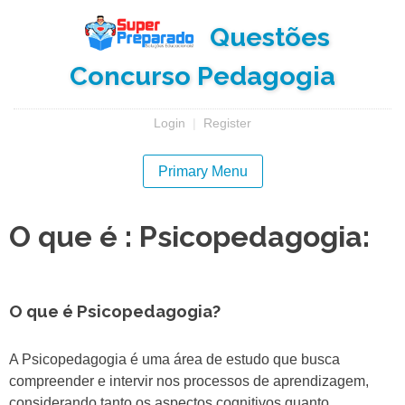
Skip
Questões
to
content
Concurso Pedagogia
Login
|
Register
Primary Menu
O que é : Psicopedagogia:
O que é Psicopedagogia?
A Psicopedagogia é uma área de estudo que busca
compreender e intervir nos processos de aprendizagem,
considerando tanto os aspectos cognitivos quanto