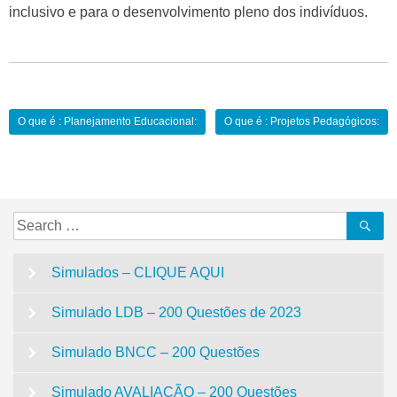
inclusivo e para o desenvolvimento pleno dos indivíduos.
Navegação
O que é : Planejamento Educacional:
O que é : Projetos Pedagógicos:
de
Post
Search
Se
for:
Simulados – CLIQUE AQUI
Simulado LDB – 200 Questões de 2023
Simulado BNCC – 200 Questões
Simulado AVALIAÇÃO – 200 Questões