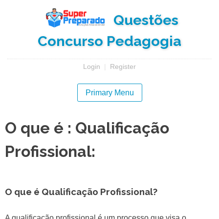
Skip
Questões
to
content
Concurso Pedagogia
Login
|
Register
Primary Menu
O que é : Qualificação
Profissional:
O que é Qualificação Profissional?
A qualificação profissional é um processo que visa o