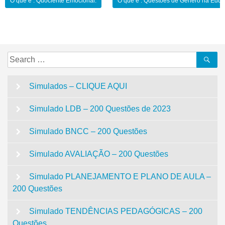
Navegação
O que é : Quociente Emocional:
O que é : Questões de Gênero na Educ
de
Post
Search
Se
for:
Simulados – CLIQUE AQUI
Simulado LDB – 200 Questões de 2023
Simulado BNCC – 200 Questões
Simulado AVALIAÇÃO – 200 Questões
Simulado PLANEJAMENTO E PLANO DE AULA –
200 Questões
Simulado TENDÊNCIAS PEDAGÓGICAS – 200
Questões