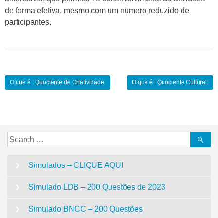
de forma efetiva, mesmo com um número reduzido de
participantes.
Navegação
O que é : Quociente de Criatividade:
O que é : Quociente Cultural:
de
Post
Search
Se
for:
Simulados – CLIQUE AQUI
Simulado LDB – 200 Questões de 2023
Simulado BNCC – 200 Questões