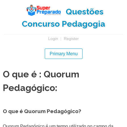
Skip
Questões
to
content
Concurso Pedagogia
Login
|
Register
Primary Menu
O que é : Quorum
Pedagógico:
O que é Quorum Pedagógico?
Quorum Pedagógico é um termo utilizado no campo da