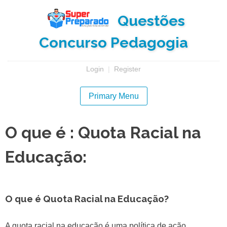
Skip
Questões
to
content
Concurso Pedagogia
Login
|
Register
Primary Menu
O que é : Quota Racial na
Educação:
O que é Quota Racial na Educação?
A quota racial na educação é uma política de ação