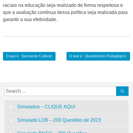
raciais na educação seja realizado de forma respeitosa e
que a avaliação contínua dessa política seja realizada para
garantir a sua efetividade.
Navegação
O que é : Quociente Cultural:
O que é : Questionário Pedagógico:
de
Post
Search
Se
for:
Simulados – CLIQUE AQUI
Simulado LDB – 200 Questões de 2023