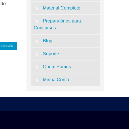
ndo
Material Completo
Preparatórios para
Concursos
Blog
ncionais:
Suporte
Quem Somos
Minha Conta