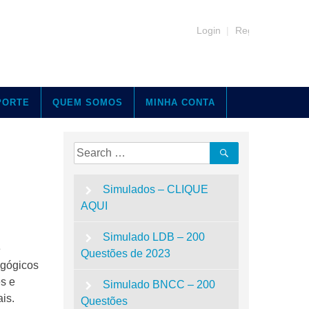
Login
|
Register
PORTE
QUEM SOMOS
MINHA CONTA
Search
Search
for:
Simulados – CLIQUE
AQUI
Simulado LDB – 200
e
Questões de 2023
agógicos
es e
Simulado BNCC – 200
is.
Questões