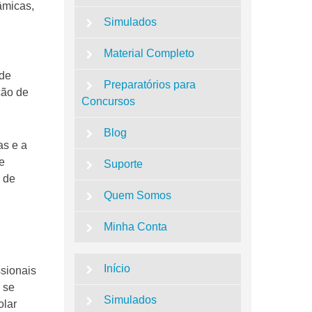
âmicas,
Simulados
Material Completo
 de
Preparatórios para
ção de
Concursos
Blog
as e a
e
Suporte
o de
Quem Somos
Minha Conta
Início
sionais
 se
Simulados
olar