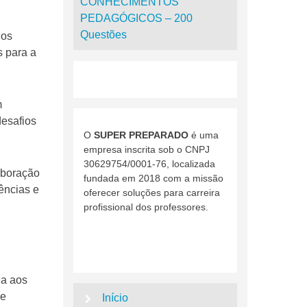
CONHECIMENTOS
PEDAGÓGICOS – 200
Questões
dos
s para a
m
desafios
O
SUPER PREPARADO
é uma
empresa inscrita sob o CNPJ
30629754/0001-76, localizada
aboração
fundada em 2018 com a missão
ências e
oferecer soluções para carreira
profissional dos professores.
na aos
 e
Início