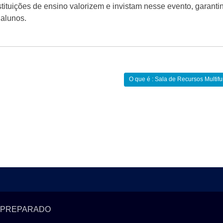
tituições de ensino valorizem e invistam nesse evento, garanti
alunos.
O que é : Sala de Recursos Multifu
 PREPARADO